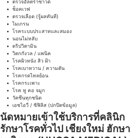
ตรวจอัลตร้าซาวด์
ช็อคเวฟ
ตรวจเลือด (รู้ผลทันที)
ไมเกรน
โรคระบบประสาทและสมอง
นอนไม่หลับ
ดริปวิตามิน
วิตกกังวล / แพนิค
โรคผิวหนัง สิว ฝ้า
โรคเบาหวาน / ความดัน
โรคกรดไหลย้อน
โรคกระเพาะ
โรค หู คอ จมูก
วัคซีนทุกชนิด
เอชไอวี / ซิฟิลิส (ปกปิดข้อมูล)
นัดหมายเข้าใช้บริการที่คลินิก
รักษาโรคทั่วไป เชียงใหม่ ฮักษา