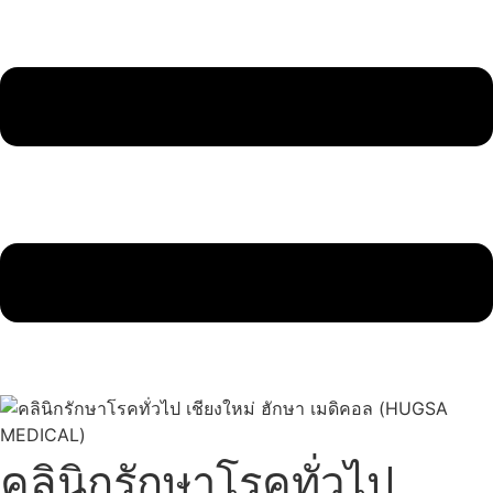
คลินิกรักษาโรคทั่วไป